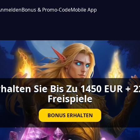
Anmelden
Bonus & Promo-Code
Mobile App
rhalten Sie Bis Zu 1450 EUR + 2
Freispiele
BONUS ERHALTEN