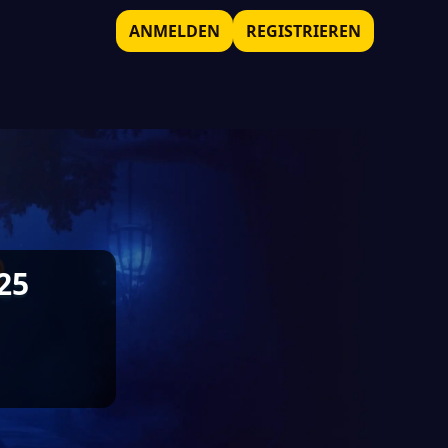
ANMELDEN
REGISTRIEREN
25