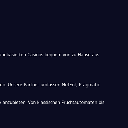
 landbasierten Casinos bequem von zu Hause aus
ren. Unsere Partner umfassen NetEnt, Pragmatic
e anzubieten. Von klassischen Fruchtautomaten bis