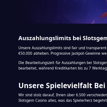
Auszahlungslimits bei Slotsge
Unsere Auszahlungslimits sind fair und transparent
€50.000 abheben. Progressive Jackpot-Gewinne wer
Die Bearbeitungszeit für Auszahlungen bei Slotsge
bearbeitet, während Kreditkarten bis zu 7 Werkta
Unsere Spielevielfalt Be
Wir sind stolz darauf, Ihnen über 6.500 verschiede
Slotsgem Casino alles, was das Spielerherz begehrt