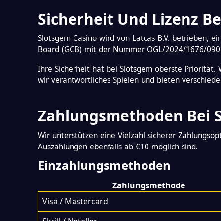
Sicherheit Und Lizenz B
Slotsgem Casino wird von Latcas B.V. betrieben, e
Board (GCB) mit der Nummer OGL/2024/1676/090
Ihre Sicherheit hat bei Slotsgem oberste Priorität
wir verantwortliches Spielen und bieten verschied
Zahlungsmethoden Bei S
Wir unterstützen eine Vielzahl sicherer Zahlungso
Auszahlungen ebenfalls ab €10 möglich sind.
Einzahlungsmethoden
Zahlungsmethode
Visa / Mastercard