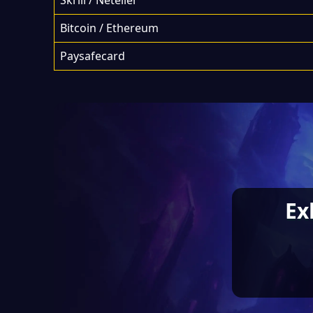
Skrill / Neteller
Bitcoin / Ethereum
Paysafecard
Ex