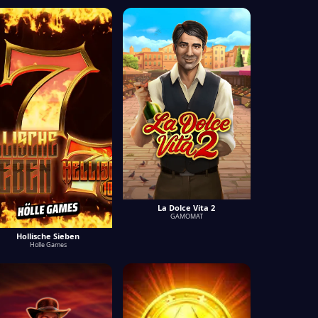
La Dolce Vita 2
GAMOMAT
Hollische Sieben
Holle Games