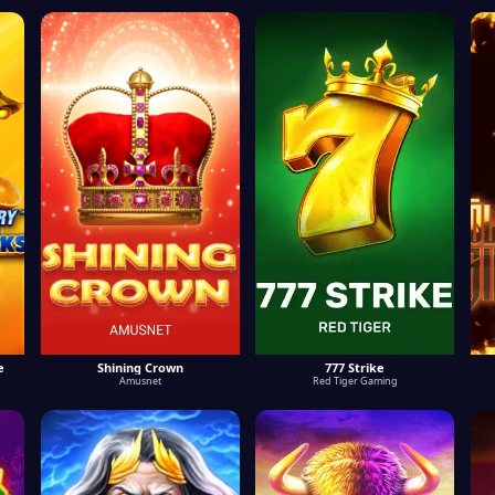
e
Shining Crown
777 Strike
Amusnet
Red Tiger Gaming