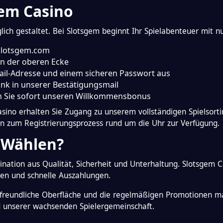
gem Casino
ch gestaltet. Bei Slotsgem beginnt Ihr Spielabenteuer mit nu
 slotsgem.com
 in der oberen Ecke
Mail-Adresse und einem sicheren Passwort aus
ink in unserer Bestätigungsmail
ten Sie sofort unseren Willkommensbonus
sino erhalten Sie Zugang zu unserem vollständigen Spielsor
en zum Registrierungsprozess rund um die Uhr zur Verfügung.
 Wählen?
ation aus Qualität, Sicherheit und Unterhaltung. Slotsgem Ca
en und schnelle Auszahlungen.
freundliche Oberfläche und die regelmäßigen Promotionen ma
d unserer wachsenden Spielergemeinschaft.