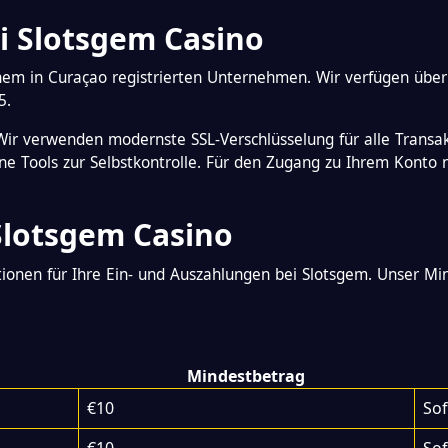
ei Slotsgem Casino
inem in Curaçao registrierten Unternehmen. Wir verfügen über
5.
. Wir verwenden modernste SSL-Verschlüsselung für alle Transa
ene Tools zur Selbstkontrolle. Für den Zugang zu Ihrem Konto 
lotsgem Casino
ptionen für Ihre Ein- und Auszahlungen bei Slotsgem. Unser Mi
Mindestbetrag
€10
Sof