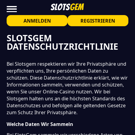
ANMELDEN
REGISTRIEREN
SLOTSGEM
DATENSCHUTZRICHTLINIE
Bei Slotsgem respektieren wir Ihre Privatsphäre und
verpflichten uns, Ihre persönlichen Daten zu
schützen. Diese Datenschutzrichtlinie erklärt, wie wir
Informationen sammeln, verwenden und schützen,
wenn Sie unser Online-Casino nutzen. Wir bei
Slotsgem halten uns an die höchsten Standards des
Datenschutzes und befolgen alle geltenden Gesetze
zum Schutz Ihrer Privatsphäre.
Welche Daten Wir Sammeln
Bei SlotsGem sammeln wir verschiedene Arten von