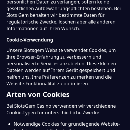
persönlichen Daten zu verlangen, sofern keine
gesetzlichen Aufbewahrungspflichten bestehen. Bei
Slots Gem behalten wir bestimmte Daten für
regulatorische Zwecke, löschen aber alle anderen
Informationen auf Ihren Wunsch.
Cookie-Verwendung
Unsere Slotsgem Website verwendet Cookies, um
Ihre Browser-Erfahrung zu verbessern und
personalisierte Services anzubieten. Diese kleinen
Dateien werden auf Ihrem Gerät gespeichert und
helfen uns, Ihre Präferenzen zu merken und die
Website-Funktionalität zu optimieren.
Arten von Cookies
Bei SlotsGem Casino verwenden wir verschiedene
Cookie-Typen für unterschiedliche Zwecke:
Notwendige Cookies für grundlegende Website-