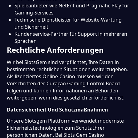
Spieleanbieter wie NetEnt und Pragmatic Play für
Gaming-Services
Technische Dienstleister für Website-Wartung
und Sicherheit
Kundenservice-Partner für Support in mehreren
Sprachen
Rechtliche Anforderungen
Wir bei SlotsGem sind verpflichtet, Ihre Daten in
bestimmten rechtlichen Situationen weiterzugeben.
Als lizenziertes Online-Casino müssen wir den
Vorschriften der Curaçao Gaming Control Board
folgen und können Informationen an Behörden
weitergeben, wenn dies gesetzlich erforderlich ist.
Datensicherheit Und Schutzmaßnahmen
Unsere Slotsgem Plattform verwendet modernste
Sicherheitstechnologien zum Schutz Ihrer
persönlichen Daten. Bei Slots Gem Casino