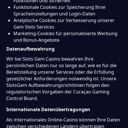
Funktionen und Sicherheit
Funktionale Cookies zur Speicherung Ihrer
Spracheinstellungen und Login-Daten
Analytische Cookies zur Verbesserung unserer
Gem Slots Services
Marketing-Cookies für personalisierte Werbung
und Bonus-Angebote
Datenaufbewahrung
Wir bei Slots Gem Casino bewahren Ihre
persönlichen Daten nur so lange auf, wie es für die
Bereitstellung unserer Services oder die Erfüllung
gesetzlicher Anforderungen notwendig ist. Unsere
SlotsGem Aufbewahrungsrichtlinien folgen den
regulatorischen Vorgaben der Curaçao Gaming
Control Board.
Internationale Datenübertragungen
Als internationales Online-Casino können Ihre Daten
zwischen verschiedenen Ländern übertragen