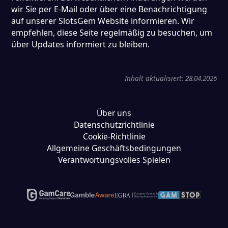
wir Sie per E-Mail oder über eine Benachrichtigung
auf unserer SlotsGem Website informieren. Wir
empfehlen, diese Seite regelmäßig zu besuchen, um
über Updates informiert zu bleiben.
Inhalt aktualisiert: 28.04.2026
Über uns
Datenschutzrichtlinie
Cookie-Richtlinie
Allgemeine Geschäftsbedingungen
Verantwortungsvolles Spielen